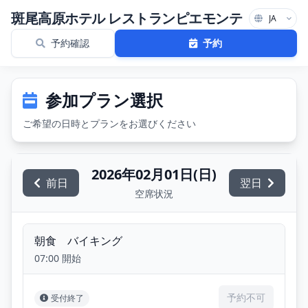
メインコンテンツにスキップ
現在のページ: プランを選択
斑尾高原ホテル レストランピエモンテ
予約確認
予約
参加プラン選択
ご希望の日時とプランをお選びください
2026年02月01日(日)
前日
翌日
空席状況
朝食 バイキング
07:00 開始
予約不可
受付終了